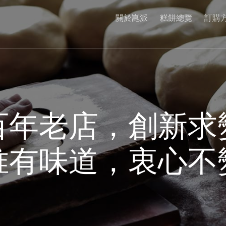
關於崑派
糕餅總覽
訂購
百年老店，創新求
唯有味道，衷心不