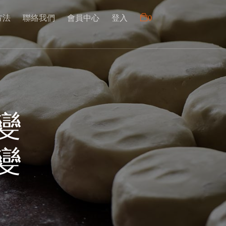
0
方法
聯絡我們
會員中心
登入
變
變